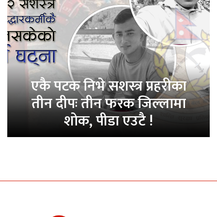
एकै पटक निभे सशस्त्र प्रहरीका
तीन दीपः तीन फरक जिल्लामा
शोक, पीडा एउटै !