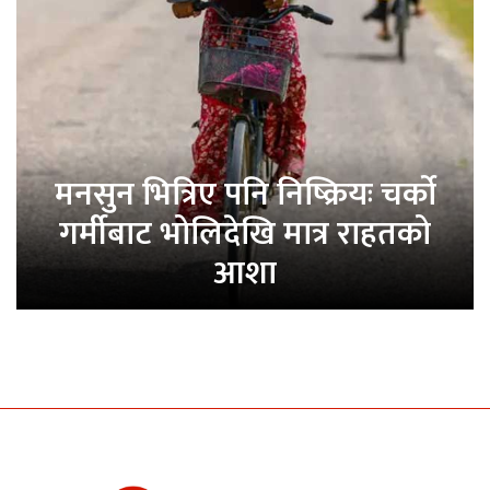
मनसुन भित्रिए पनि निष्क्रियः चर्को
गर्मीबाट भोलिदेखि मात्र राहतको
आशा