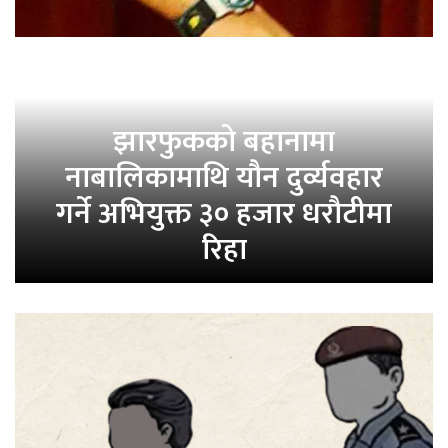
झारफुकको बहानामा
नाबालिकामाथि यौन दुर्व्यवहार
गर्ने अभियुक्त ३० हजार धरौटीमा
रिहा