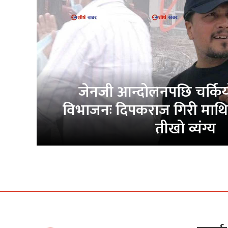
जेनजी आन्दोलनपछि चर्कि
विभाजनः दिपकराज गिरी माथि
तीखो व्यंग्य