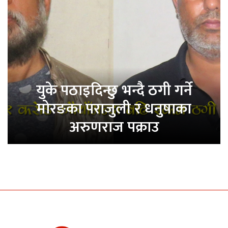
युके पठाइदिन्छु भन्दै ठगी गर्ने
मोरङका पराजुली र धनुषाका
अरुणराज पक्राउ