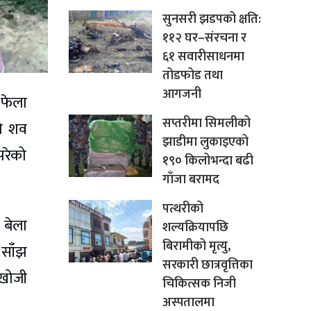
सुनसरी झडपको क्षति:
११२ घर–संरचना र
६१ सवारीसाधनमा
तोडफोड तथा
आगजनी
 फेला
सप्तरीमा सिमलीको
को शव
झाडीमा लुकाइएको
परेको
१९० किलोभन्दा बढी
गाँजा बरामद
पत्थरीको
 बेला
शल्यक्रियापछि
बिरामीको मृत्यु,
 साँझ
सरकारी छात्रवृत्तिका
 खोजी
चिकित्सक निजी
अस्पतालमा