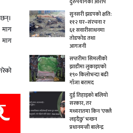
दुरुपयोगको आरोप
सुनसरी झडपको क्षति:
 छन्।
११२ घर–संरचना र
न माग
६१ सवारीसाधनमा
तोडफोड तथा
ो माग
आगजनी
सप्तरीमा सिमलीको
झाडीमा लुकाइएको
गरेको
१९० किलोभन्दा बढी
गाँजा बरामद
दुई तिहाइको बलियो
सरकार, तर
मध्यरातमा किन ‘एक्लै
लड्दैछु’ भन्छन
प्रधानमन्त्री बालेन्द्र