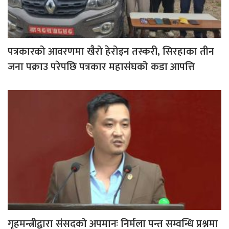
पत्रकारको आवरणमा खैरो हेरोइन तस्करी, सिरहाका तीन
जना पक्राउ परेपछि पत्रकार महासंघको कडा आपत्ति
गृहमन्त्रीद्वारा संसदको अपमानः निर्मला पन्त सम्वन्धि प्रश्नमा