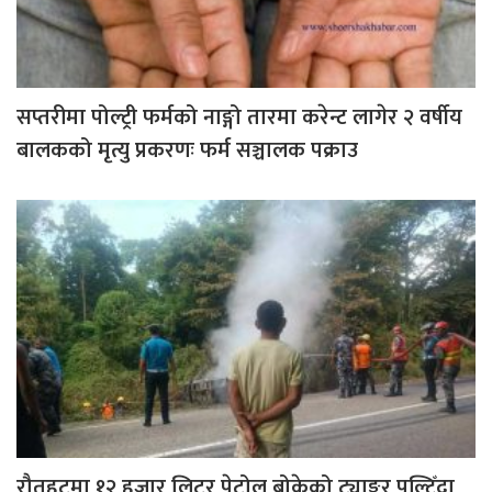
सप्तरीमा पोल्ट्री फर्मको नाङ्गो तारमा करेन्ट लागेर २ वर्षीय
बालकको मृत्यु प्रकरणः फर्म सञ्चालक पक्राउ
रौतहटमा १२ हजार लिटर पेट्रोल बोकेको ट्याङ्कर पल्टिँदा