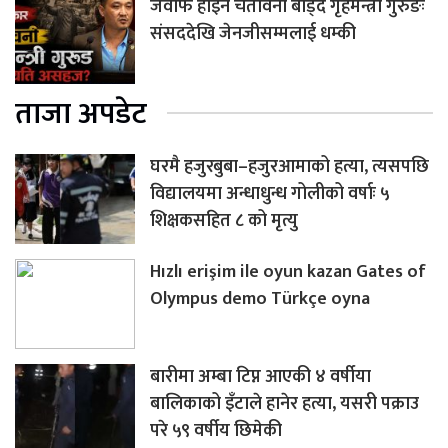
जवाफ होइन चेतावनी बाँड्दै गृहमन्त्री गुरुङः
संसददेखि जेनजीसम्मलाई धम्की
ताजा अपडेट
घरमै हजुरबुबा–हजुरआमाको हत्या, त्यसपछि
विद्यालयमा अन्धाधुन्ध गोलीको वर्षाः ५
शिक्षकसहित ८ को मृत्यु
Hızlı erişim ile oyun kazan Gates of
Olympus demo Türkçe oyna
बारीमा अम्बा टिप्न आएकी ४ वर्षीया
बालिकाको इँटाले हानेर हत्या, यसरी पक्राउ
परे ५९ वर्षीय छिमेकी