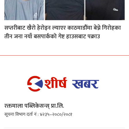
सप्तरीबाट खैरो हेरोइन ल्याएर काठमाडौँमा बेच्ने गिरोहका
तीन जना नयाँ बसपार्कको गेष्ट हाउसबाट पक्राउ
रक्तमाला पब्लिकेसन्स् प्रा.लि.
सूचना विभाग दर्ता नं : ४२३५–२०८०/२०८१