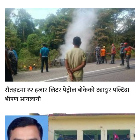
रौतहटमा १२ हजार लिटर पेट्रोल बोकेको ट्याङ्कर पल्टिँदा
भीषण आगलागी