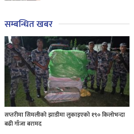
सम्बन्धित खबर
सप्तरीमा सिमलीको झाडीमा लुकाइएको १९० किलोभन्दा
बढी गाँजा बरामद