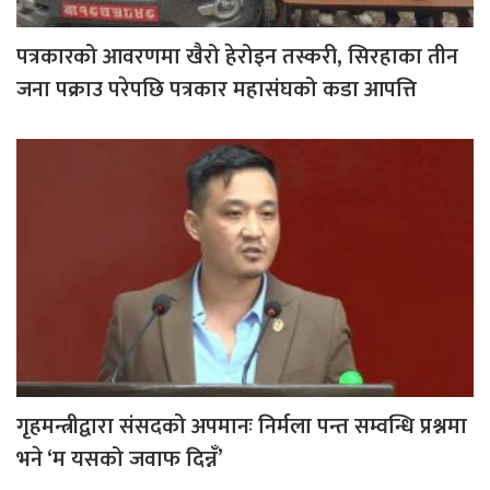
पत्रकारको आवरणमा खैरो हेरोइन तस्करी, सिरहाका तीन
जना पक्राउ परेपछि पत्रकार महासंघको कडा आपत्ति
गृहमन्त्रीद्वारा संसदको अपमानः निर्मला पन्त सम्वन्धि प्रश्नमा
भने ‘म यसको जवाफ दिन्नँ’