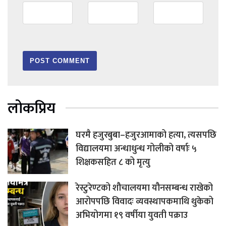
लोकप्रिय
घरमै हजुरबुबा–हजुरआमाको हत्या, त्यसपछि
विद्यालयमा अन्धाधुन्ध गोलीको वर्षाः ५
शिक्षकसहित ८ को मृत्यु
रेस्टुरेण्टको शौचालयमा यौनसम्बन्ध राखेको
आरोपपछि विवादः व्यवस्थापकमाथि थुकेको
अभियोगमा १९ वर्षीया युवती पक्राउ