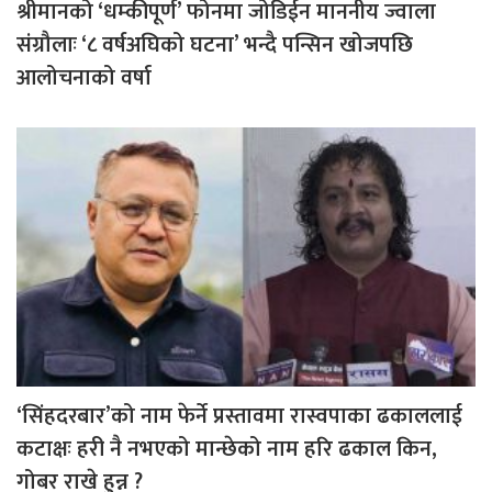
श्रीमानको ‘धम्कीपूर्ण’ फोनमा जोडिईन माननीय ज्वाला
संग्रौलाः ‘८ वर्षअघिको घटना’ भन्दै पन्सिन खोजपछि
आलोचनाको वर्षा
‘सिंहदरबार’को नाम फेर्ने प्रस्तावमा रास्वपाका ढकाललाई
कटाक्षः हरी नै नभएको मान्छेको नाम हरि ढकाल किन,
गोबर राखे हुन्न ?