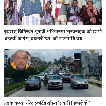
गुरुराज घिमिरेको चुनावी अभियानमा ‘गुन्डानाइके’को छायाँः
‘बदल्यौं कांग्रेस, बदल्छौं देश’ को नारामाथि प्रश्न
सडक कब्जा गरेर स्कर्टिङसहित ‘सवारी निकालेको’