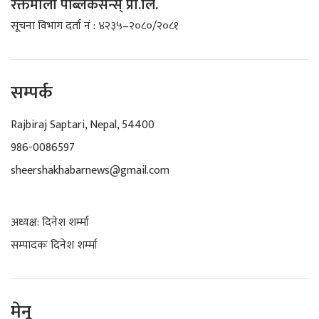
रक्तमाला पब्लिकेसन्स् प्रा.लि.
सूचना विभाग दर्ता नं : ४२३५–२०८०/२०८१
सम्पर्क
Rajbiraj Saptari, Nepal, 54400
986-0086597
sheershakhabarnews@gmail.com
अध्यक्ष: दिनेश शर्म्मा
सम्पादकः दिनेश शर्म्मा
मेनू