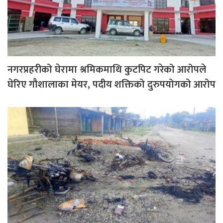
नगरप्रहरीको घेरामा श्रमिकमाथि कुटपिट गरेको आरोपले
घेरिए गौशालाका मेयर, पदीय शक्तिको दुरुपयोगको आरोप