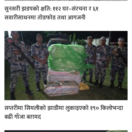
सुनसरी झडपको क्षति: ११२ घर–संरचना र ६१
सवारीसाधनमा तोडफोड तथा आगजनी
सप्तरीमा सिमलीको झाडीमा लुकाइएको १९० किलोभन्दा
बढी गाँजा बरामद