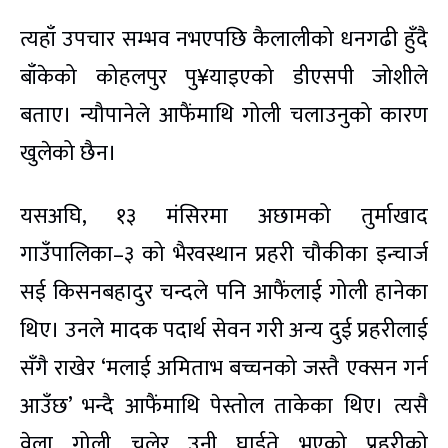
त्यहाँ उपचार सम्भव नभएपछि कैलालीको धनगढी हुँदै
बाँकेको कोहलपुर पु¥याइएको डीएसपी जोशीले
बताए। न्यौपानेले आफैंमाथि गोली चलाउनुको कारण
खुलेको छैन।
यसअघि, १३ मंसिरमा अछामको तुर्माखाद
गाउँपालिका–३ को भैरवस्थान प्रहरी चौकीका इन्चार्ज
सई किसनबहादुर चन्दले पनि आफैंलाई गोली हानेका
थिए। उनले मादक पदार्थ सेवन गरी अन्य दुई प्रहरीलाई
सँगै राखेर ‘मलाई अमिताभ बच्चनको जस्तै एक्सन गर्न
आउँछ’ भन्दै आफैंमाथि पेस्तोल ताकेका थिए। त्यसै
वेला गोली चलेर उनी घाईते भएको प्रहरीको