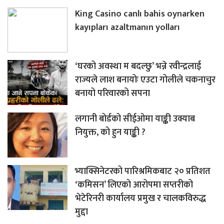
King Casino canlı bahis oynarken
kayıpları azaltmanın yolları
‘घरको अवस्था म बदल्छु’ भन्ने रवीन्द्रलाई
राज्यले लाश बनायोः एउटा गोलीले चकनाचुर
बनायो परिवारको सपना
लगानी बोर्डको सीईओमा याङ्की उक्याब
नियुक्त, को हुन याङ्की ?
भ्याक्सिनेटरको पारिश्रमिकबाट २० प्रतिशत
‘कमिसन’ लिएको आरोपमा सप्तरीको
भेटेरिनरी कार्यालय प्रमुख र चालकविरुद्ध
मुद्दा