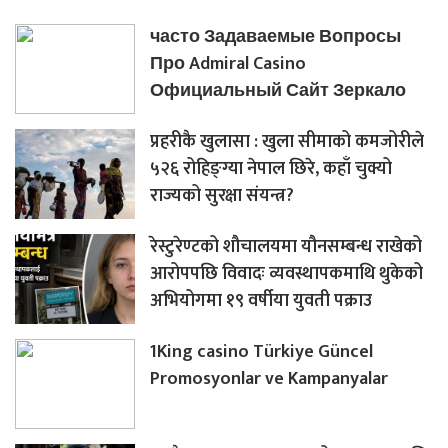
часто Задаваемые Вопросы
Про Admiral Casino
Официальный Сайт Зеркало
प्रहरीकै खुलासा : खुला सीमाको कमजोरीले
५२६ रोहिङ्ग्या नेपाल छिरे, कहाँ चुक्यो
राज्यको सुरक्षा संयन्त्र?
रेस्टुरेण्टको शौचालयमा यौनसम्बन्ध राखेको
आरोपपछि विवादः व्यवस्थापकमाथि थुकेको
अभियोगमा १९ वर्षीया युवती पक्राउ
1King casino Türkiye Güncel
Promosyonlar ve Kampanyalar