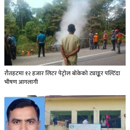
रौतहटमा १२ हजार लिटर पेट्रोल बोकेको ट्याङ्कर पल्टिँदा
भीषण आगलागी