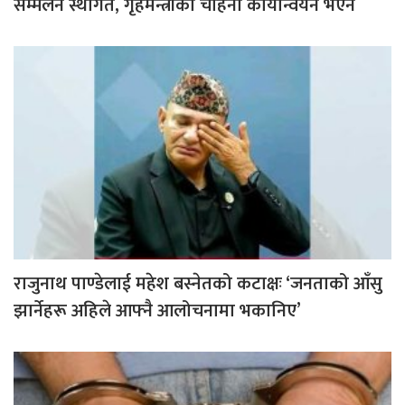
सम्मेलन स्थगित, गृहमन्त्रीको चाहना कार्यान्वयन भएन
राजुनाथ पाण्डेलाई महेश बस्नेतको कटाक्षः ‘जनताको आँसु
झार्नेहरू अहिले आफ्नै आलोचनामा भकानिए’