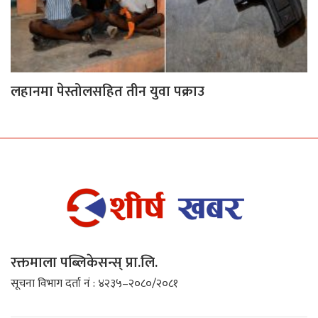
लहानमा पेस्तोलसहित तीन युवा पक्राउ
रक्तमाला पब्लिकेसन्स् प्रा.लि.
सूचना विभाग दर्ता नं : ४२३५–२०८०/२०८१