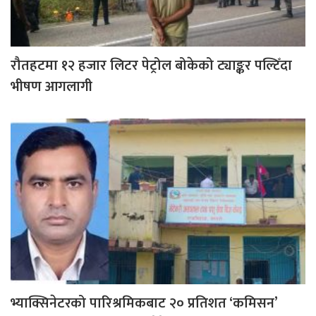
रौतहटमा १२ हजार लिटर पेट्रोल बोकेको ट्याङ्कर पल्टिँदा
भीषण आगलागी
भ्याक्सिनेटरको पारिश्रमिकबाट २० प्रतिशत ‘कमिसन’