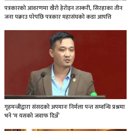
पत्रकारको आवरणमा खैरो हेरोइन तस्करी, सिरहाका तीन
जना पक्राउ परेपछि पत्रकार महासंघको कडा आपत्ति
गृहमन्त्रीद्वारा संसदको अपमानः निर्मला पन्त सम्वन्धि प्रश्नमा
भने ‘म यसको जवाफ दिन्नँ’