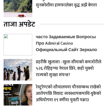
सुनकोशीमा हामफालेका वृद्ध अझै बेपत्ता
ताजा अपडेट
часто Задаваемые Вопросы
Про Admiral Casino
Официальный Сайт Зеркало
प्रहरीकै खुलासा : खुला सीमाको कमजोरीले
५२६ रोहिङ्ग्या नेपाल छिरे, कहाँ चुक्यो
राज्यको सुरक्षा संयन्त्र?
रेस्टुरेण्टको शौचालयमा यौनसम्बन्ध राखेको
आरोपपछि विवादः व्यवस्थापकमाथि थुकेको
अभियोगमा १९ वर्षीया युवती पक्राउ