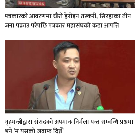
पत्रकारको आवरणमा खैरो हेरोइन तस्करी, सिरहाका तीन
जना पक्राउ परेपछि पत्रकार महासंघको कडा आपत्ति
गृहमन्त्रीद्वारा संसदको अपमानः निर्मला पन्त सम्वन्धि प्रश्नमा
भने ‘म यसको जवाफ दिन्नँ’