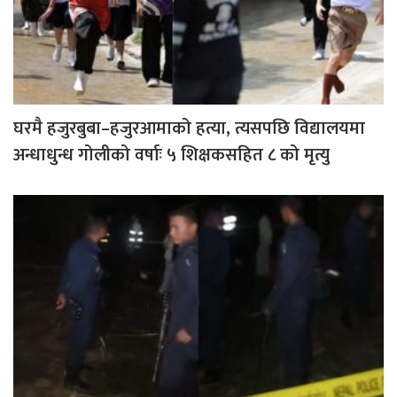
घरमै हजुरबुबा–हजुरआमाको हत्या, त्यसपछि विद्यालयमा
अन्धाधुन्ध गोलीको वर्षाः ५ शिक्षकसहित ८ को मृत्यु