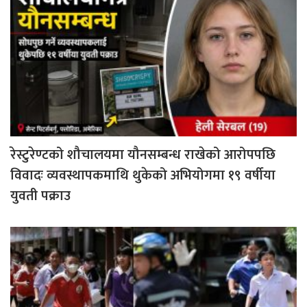
रेस्टुरेण्टको शौचालयमा यौनसम्बन्ध राखेको आरोपपछि
विवादः व्यवस्थापकमाथि थुकेको अभियोगमा १९ वर्षीया
युवती पक्राउ