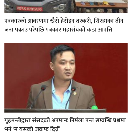
पत्रकारको आवरणमा खैरो हेरोइन तस्करी, सिरहाका तीन
जना पक्राउ परेपछि पत्रकार महासंघको कडा आपत्ति
गृहमन्त्रीद्वारा संसदको अपमानः निर्मला पन्त सम्वन्धि प्रश्नमा
भने ‘म यसको जवाफ दिन्नँ’