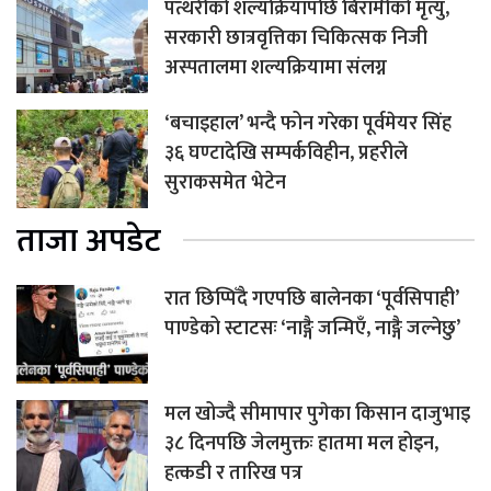
पत्थरीको शल्यक्रियापछि बिरामीको मृत्यु,
सरकारी छात्रवृत्तिका चिकित्सक निजी
अस्पतालमा शल्यक्रियामा संलग्न
‘बचाइहाल’ भन्दै फोन गरेका पूर्वमेयर सिंह
३६ घण्टादेखि सम्पर्कविहीन, प्रहरीले
सुराकसमेत भेटेन
ताजा अपडेट
रात छिप्पिँदै गएपछि बालेनका ‘पूर्वसिपाही’
पाण्डेको स्टाटसः ‘नाङ्गै जन्मिएँ, नाङ्गै जल्नेछु’
मल खोज्दै सीमापार पुगेका किसान दाजुभाइ
३८ दिनपछि जेलमुक्तः हातमा मल होइन,
हत्कडी र तारिख पत्र