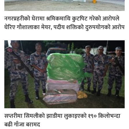
नगरप्रहरीको घेरामा श्रमिकमाथि कुटपिट गरेको आरोपले
घेरिए गौशालाका मेयर, पदीय शक्तिको दुरुपयोगको आरोप
सप्तरीमा सिमलीको झाडीमा लुकाइएको १९० किलोभन्दा
बढी गाँजा बरामद