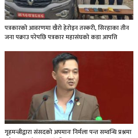
पत्रकारको आवरणमा खैरो हेरोइन तस्करी, सिरहाका तीन
जना पक्राउ परेपछि पत्रकार महासंघको कडा आपत्ति
गृहमन्त्रीद्वारा संसदको अपमानः निर्मला पन्त सम्वन्धि प्रश्नमा