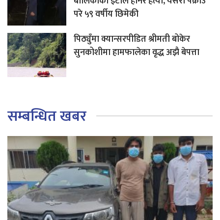
बालिकाको इँटाले हानेर हत्या, यसरी पक्राउ
परे ५९ वर्षीय छिमेकी
पिठ्युँमा क्यान्सरपीडित श्रीमती बोकेर
सुनकोशीमा हामफालेका वृद्ध अझै बेपत्ता
सम्बन्धित खबर