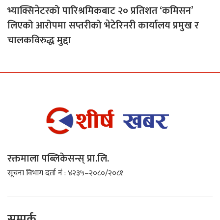
भ्याक्सिनेटरको पारिश्रमिकबाट २० प्रतिशत ‘कमिसन’
लिएको आरोपमा सप्तरीको भेटेरिनरी कार्यालय प्रमुख र
चालकविरुद्ध मुद्दा
रक्तमाला पब्लिकेसन्स् प्रा.लि.
सूचना विभाग दर्ता नं : ४२३५–२०८०/२०८१
सम्पर्क