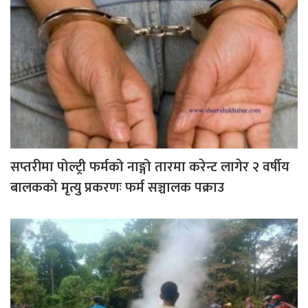
सप्तरीमा पोल्ट्री फर्मको नाङ्गो तारमा करेन्ट लागेर २ वर्षीय
बालकको मृत्यु प्रकरणः फर्म सञ्चालक पक्राउ