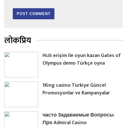
लोकप्रिय
Hızlı erişim ile oyun kazan Gates of
Olympus demo Türkçe oyna
1King casino Türkiye Güncel
Promosyonlar ve Kampanyalar
часто Задаваемые Вопросы
Про Admiral Casino