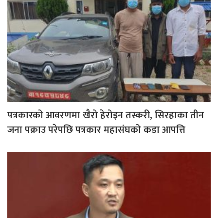
पत्रकारको आवरणमा खैरो हेरोइन तस्करी, सिरहाका तीन
जना पक्राउ परेपछि पत्रकार महासंघको कडा आपत्ति