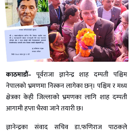
काठमाडौं–
पूर्वराजा ज्ञानेन्द्र शाह दम्पती पश्चिम
नेपालको भ्रमणमा निस्कन लागेका छन्। पश्चिम र मध्य
क्षेत्रका केही जिल्लाको भ्रमणका लागि शाह दम्पती
आगामी हप्ता भैरवा जाने तयारी छ।
ज्ञानेन्द्रका संवाद सचिव डा.फणिराज पाठकले