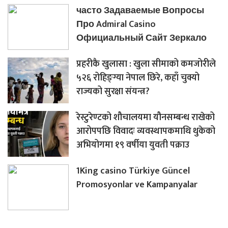
часто Задаваемые Вопросы
Про Admiral Casino
Официальный Сайт Зеркало
प्रहरीकै खुलासा : खुला सीमाको कमजोरीले
५२६ रोहिङ्ग्या नेपाल छिरे, कहाँ चुक्यो
राज्यको सुरक्षा संयन्त्र?
रेस्टुरेण्टको शौचालयमा यौनसम्बन्ध राखेको
आरोपपछि विवादः व्यवस्थापकमाथि थुकेको
अभियोगमा १९ वर्षीया युवती पक्राउ
1King casino Türkiye Güncel
Promosyonlar ve Kampanyalar