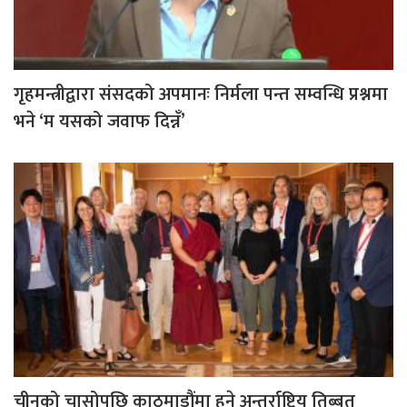
गृहमन्त्रीद्वारा संसदको अपमानः निर्मला पन्त सम्वन्धि प्रश्नमा
भने ‘म यसको जवाफ दिन्नँ’
चीनको चासोपछि काठमाडौंमा हुने अन्तर्राष्ट्रिय तिब्बत