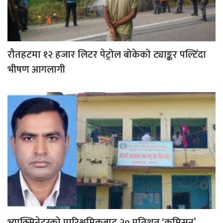
रौतहटमा १२ हजार लिटर पेट्रोल बोकेको ट्याङ्कर पल्टिँदा
भीषण आगलागी
भ्याक्सिनेटरको पारिश्रमिकबाट २० प्रतिशत ‘कमिसन’