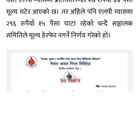
यस्तै एलपी ग्यासमा प्रतिसिलिण्डर २७ रुपैयाँ ४४ पैसा
मूल्य घटेर आएको छ। तर अहिले पनि एलपी ग्यासमा
२९६ रुपैयाँ १५ पैसा घाटा रहेको भन्दै सञ्चालक
समितिले मूल्य हेरफेर नगर्ने निर्णय गरेको हो।