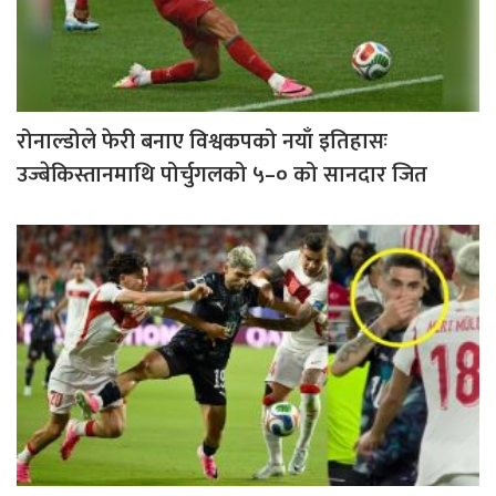
रोनाल्डोले फेरी बनाए विश्वकपको नयाँ इतिहासः
उज्बेकिस्तानमाथि पोर्चुगलको ५–० को सानदार जित