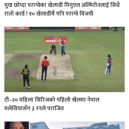
मुख छोप्दा पराग्वेका खेलाडी मिगुएल अल्मिरोनलाई सिधै
रातो कार्ड ! १० खेलाडीमै पनि पराग्वे विजयी
टी–२० महिला सिरिजको पहिलो खेलमा नेपाल
मलेसियासँग ३ रनले पराजित