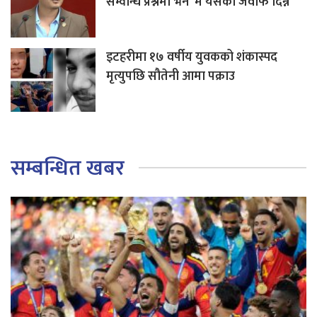
सम्वन्धि प्रश्नमा भने ‘म यसको जवाफ दिन्नँ’
इटहरीमा १७ वर्षीय युवकको शंकास्पद
मृत्युपछि सौतेनी आमा पक्राउ
सम्बन्धित खबर