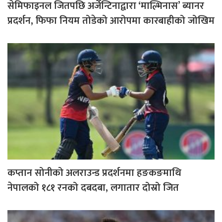
सेमिफाइनल जितपछि अर्जेन्टिनाद्वारा ‘माल्भिनास’ ब्यानर
प्रदर्शन, फिफा नियम तोडेको आरोपमा कारबाहीको जोखिम
कप्तान सोनीको अलराउन्ड प्रदर्शनमा हङकङमाथि
नेपालको १८१ रनको दबदबा, लगातार दोस्रो जित