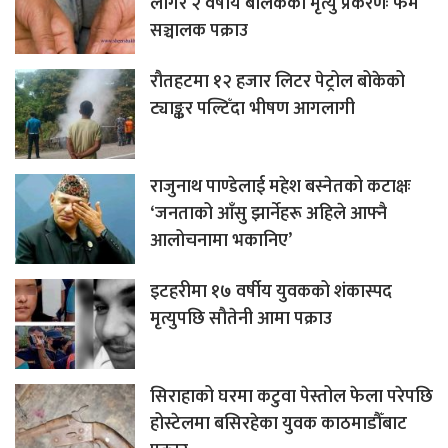
लागेर २ वर्षीय बालकको मृत्यु प्रकरणः फर्म
सञ्चालक पक्राउ
रौतहटमा १२ हजार लिटर पेट्रोल बोकेको
ट्याङ्कर पल्टिँदा भीषण आगलागी
राजुनाथ पाण्डेलाई महेश बस्नेतको कटाक्षः
‘जनताको आँसु झार्नेहरू अहिले आफ्नै
आलोचनामा भकानिए’
इटहरीमा १७ वर्षीय युवकको शंकास्पद
मृत्युपछि सौतेनी आमा पक्राउ
सिराहाको घरमा कटुवा पेस्तोल फेला परेपछि
होस्टेलमा बसिरहेका युवक काठमाडौँबाट