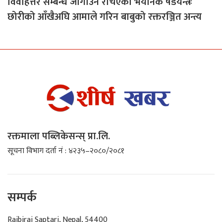
विवाहेत्तर सम्बन्ध जोगाउँन रचिएको भयानक षडयन्त्रः
छोरीको आँखैअघि आमाले गरिन बाबुको रक्तरञ्जित अन्त्य
रक्तमाला पब्लिकेसन्स् प्रा.लि.
सूचना विभाग दर्ता नं : ४२३५–२०८०/२०८१
सम्पर्क
Rajbiraj Saptari, Nepal, 54400