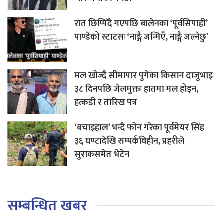
रात छिप्पिँदै गएपछि बालेनका ‘पूर्वसिपाही’
पाण्डेको स्टाटसः ‘नाङ्गै जन्मिएँ, नाङ्गै जल्नेछु’
मल खोज्दै सीमापार पुगेका किसान दाजुभाइ
३८ दिनपछि जेलमुक्तः हातमा मल होइन,
हत्कडी र तारिख पत्र
‘बचाइहाल’ भन्दै फोन गरेका पूर्वमेयर सिंह
३६ घण्टादेखि सम्पर्कविहीन, प्रहरीले
सुराकसमेत भेटेन
सम्बन्धित खबर