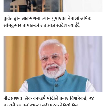
कुवेत ड्रोन आक्रमणमा ज्यान गुमाएका नेपाली श्रमिक
सोमकुमार तामाङको शव आज स्वदेश ल्याइँदै
नीट प्रश्नपत्र लिक काण्डमै मोदीले बनाए विश्व रेकर्ड, २४
घण्टामै ३० करोडभन्दा बढी पटक हेरियो रिल