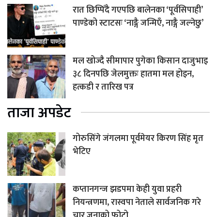
रात छिप्पिँदै गएपछि बालेनका ‘पूर्वसिपाही’
पाण्डेको स्टाटसः ‘नाङ्गै जन्मिएँ, नाङ्गै जल्नेछु’
मल खोज्दै सीमापार पुगेका किसान दाजुभाइ
३८ दिनपछि जेलमुक्तः हातमा मल होइन,
हत्कडी र तारिख पत्र
ताजा अपडेट
गोरुसिंगे जंगलमा पूर्वमेयर किरण सिंह मृत
भेटिए
कप्तानगन्ज झडपमा केही युवा प्रहरी
नियन्त्रणमा, रास्वपा नेताले सार्वजनिक गरे
चार जनाको फोटो