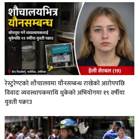
रेस्टुरेण्टको शौचालयमा यौनसम्बन्ध राखेको आरोपपछि
विवादः व्यवस्थापकमाथि थुकेको अभियोगमा १९ वर्षीया
युवती पक्राउ