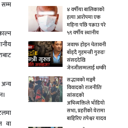
 सम्म
४ वर्षीया बालिकाको
हत्या आरोपमा एक
महिना पछि पक्राउ परे
फाल्न
५९ वर्षीय स्थानीय
थानीय
जवाफ होइन चेतावनी
बाँड्दै गृहमन्त्री गुरुङः
राबाट
संसददेखि
जेनजीसम्मलाई धम्की
सद्भावको मञ्चमै
 अन्य
विवादको राजनीतिः
ैन।
सांसदको
अभिव्यक्तिले भाँडियो
सभा, प्रहरीको घेरामा
ोटलमा
बाहिरिए तपेश्वर यादव
त वा