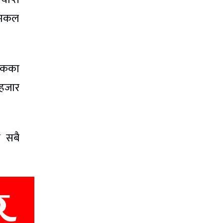
 दमकल
ृतकका
 हजार
क सबै