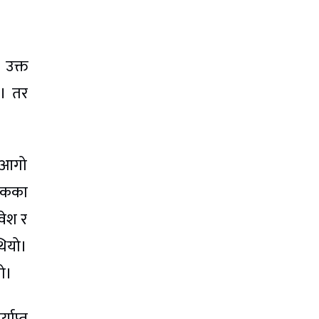
 उक्त
ो। तर
ा आगो
लिकका
वेश र
थियो।
यो।
याप्त