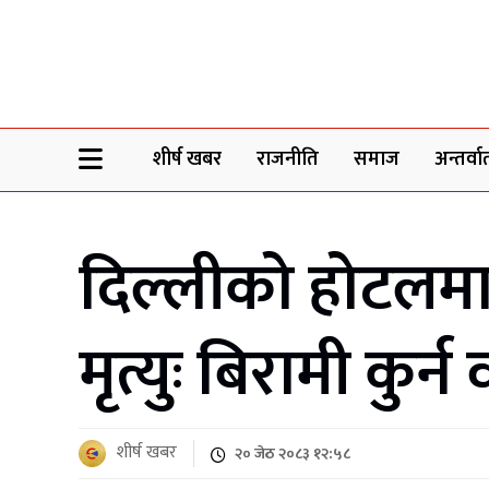
Sheersha khabar
शीर्ष खबर
राजनीति
समाज
अन्तर्वार्
दिल्लीको होटलमा
मृत्युः बिरामी कुर
शीर्ष खबर
२० जेठ २०८३ १२:५८