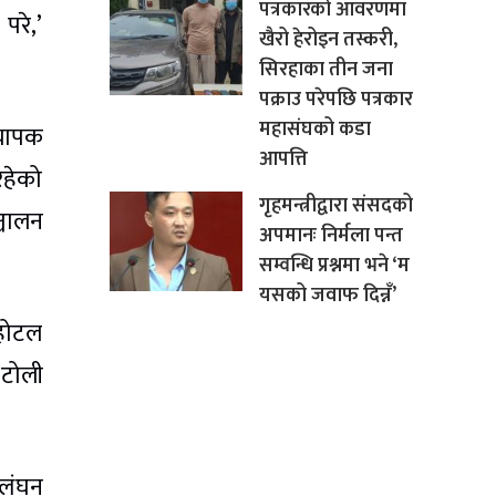
पत्रकारको आवरणमा
परे,’
खैरो हेरोइन तस्करी,
सिरहाका तीन जना
पक्राउ परेपछि पत्रकार
महासंघको कडा
्यापक
आपत्ति
रहेको
गृहमन्त्रीद्वारा संसदको
्चालन
अपमानः निर्मला पन्त
सम्वन्धि प्रश्नमा भने ‘म
यसको जवाफ दिन्नँ’
 होटल
टोली
्लंघन