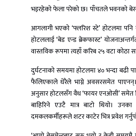
भइरहेको फेला परेको छ। पाँचतले भवनको बेस
आगलागी भएको ‘फ्लरिश स्टे’ होटलमा पनि 
होटललाई ‘बेड एन्ड ब्रेकफास्ट’ योजनाअन्त
वास्तविक रूपमा त्यहाँ करिब २५ वटा कोठा स
दुर्घटनाको समयमा होटलमा ४० भन्दा बढी पा
फैलिएकाले धेरैले भाग्ने अवसरसमेत पाएनन
अनुसार होटलसँग वैध ‘फायर एनओसी’ समेत थि
बाहिरिने एउटै मात्र बाटो थियो। उनका 
दमकलकर्मीहरूले शटर काटेर भित्र प्रवेश गर्न
‘आगो बेसमेन्टबाट सुरु भयो र केही समयमै 