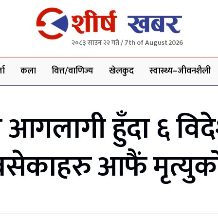
२०८३ साउन २२ गते / 7th of August 2026
ता
कला
वित्त/वाणिज्य
खेलकुद
स्वास्थ्य–जीवनशैली
 आगलागी हुँदा ६ वि
्न वसेकाहरु आफैं मृत्यु