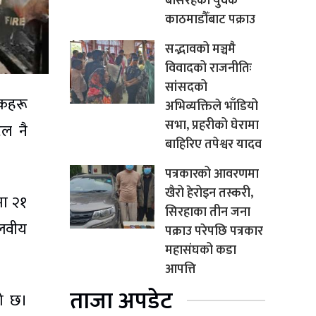
बसिरहेका युवक
काठमाडौँबाट पक्राउ
सद्भावको मञ्चमै
विवादको राजनीतिः
सांसदको
िकहरू
अभिव्यक्तिले भाँडियो
सभा, प्रहरीको घेरामा
टल नै
बाहिरिए तपेश्वर यादव
पत्रकारको आवरणमा
खैरो हेरोइन तस्करी,
ा २१
सिरहाका तीन जना
ालवीय
पक्राउ परेपछि पत्रकार
महासंघको कडा
आपत्ति
ताजा अपडेट
को छ।