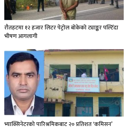
रौतहटमा १२ हजार लिटर पेट्रोल बोकेको ट्याङ्कर पल्टिँदा
भीषण आगलागी
भ्याक्सिनेटरको पारिश्रमिकबाट २० प्रतिशत ‘कमिसन’