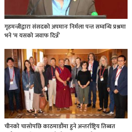
गृहमन्त्रीद्वारा संसदको अपमानः निर्मला पन्त सम्वन्धि प्रश्नमा
भने ‘म यसको जवाफ दिन्नँ’
चीनको चासोपछि काठमाडौंमा हुने अन्तर्राष्ट्रिय तिब्बत