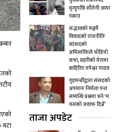
युवकको शंकास्पद
मृत्युपछि सौतेनी आमा
पक्राउ
सद्भावको मञ्चमै
विवादको राजनीतिः
्रबार
सांसदको
अभिव्यक्तिले भाँडियो
सभा, प्रहरीको घेरामा
बाहिरिए तपेश्वर यादव
हितको
गृहमन्त्रीद्वारा संसदको
 तटीय
अपमानः निर्मला पन्त
सम्वन्धि प्रश्नमा भने ‘म
यसको जवाफ दिन्नँ’
खिएको
ताजा अपडेट
७ वटा