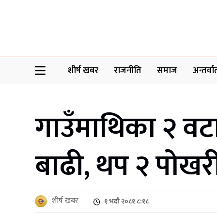
Sheersha khabar
शीर्ष खबर
राजनीति
समाज
अन्तर्वार्
गाउँमाथिका २ वट
बाढी, थप २ पोखरी
शीर्ष खबर
१ भदौ २०८१ ८:१८