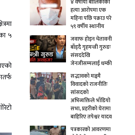
४ वर्षीया बालिकाको
हत्या आरोपमा एक
महिना पछि पक्राउ परे
त्रमा
५९ वर्षीय स्थानीय
ाका ५
जवाफ होइन चेतावनी
बाँड्दै गृहमन्त्री गुरुङः
संसददेखि
जेनजीसम्मलाई धम्की
गाएको
सद्भावको मञ्चमै
ातर्फ
विवादको राजनीतिः
सांसदको
अभिव्यक्तिले भाँडियो
ोरेटो
सभा, प्रहरीको घेरामा
बाहिरिए तपेश्वर यादव
पत्रकारको आवरणमा