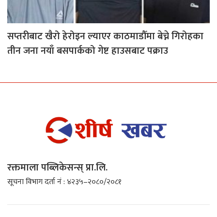
सप्तरीबाट खैरो हेरोइन ल्याएर काठमाडौँमा बेच्ने गिरोहका
तीन जना नयाँ बसपार्कको गेष्ट हाउसबाट पक्राउ
रक्तमाला पब्लिकेसन्स् प्रा.लि.
सूचना विभाग दर्ता नं : ४२३५–२०८०/२०८१