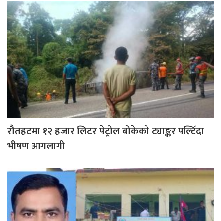
रौतहटमा १२ हजार लिटर पेट्रोल बोकेको ट्याङ्कर पल्टिँदा
भीषण आगलागी