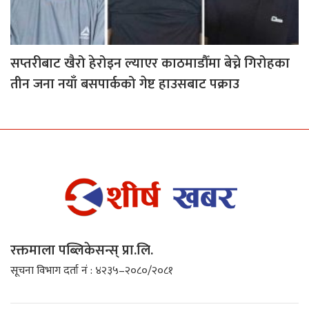
सप्तरीबाट खैरो हेरोइन ल्याएर काठमाडौँमा बेच्ने गिरोहका
तीन जना नयाँ बसपार्कको गेष्ट हाउसबाट पक्राउ
रक्तमाला पब्लिकेसन्स् प्रा.लि.
सूचना विभाग दर्ता नं : ४२३५–२०८०/२०८१