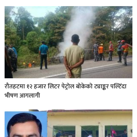
रौतहटमा १२ हजार लिटर पेट्रोल बोकेको ट्याङ्कर पल्टिँदा
भीषण आगलागी