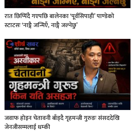
रात छिप्पिँदै गएपछि बालेनका ‘पूर्वसिपाही’ पाण्डेको
स्टाटसः ‘नाङ्गै जन्मिएँ, नाङ्गै जल्नेछु’
जवाफ होइन चेतावनी बाँड्दै गृहमन्त्री गुरुङः संसददेखि
जेनजीसम्मलाई धम्की