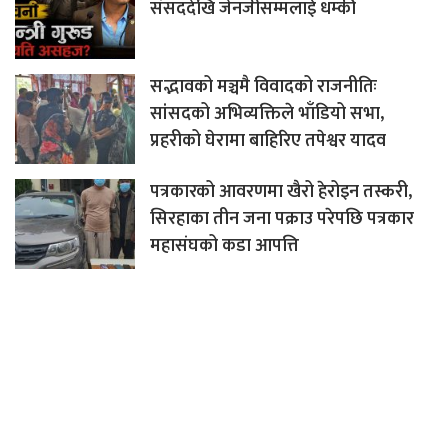
संसददेखि जेनजीसम्मलाई धम्की
सद्भावको मञ्चमै विवादको राजनीतिः
सांसदको अभिव्यक्तिले भाँडियो सभा,
प्रहरीको घेरामा बाहिरिए तपेश्वर यादव
पत्रकारको आवरणमा खैरो हेरोइन तस्करी,
सिरहाका तीन जना पक्राउ परेपछि पत्रकार
महासंघको कडा आपत्ति
गृहमन्त्रीद्वारा संसदको अपमानः निर्मला पन्त
सम्वन्धि प्रश्नमा भने ‘म यसको जवाफ दिन्नँ’