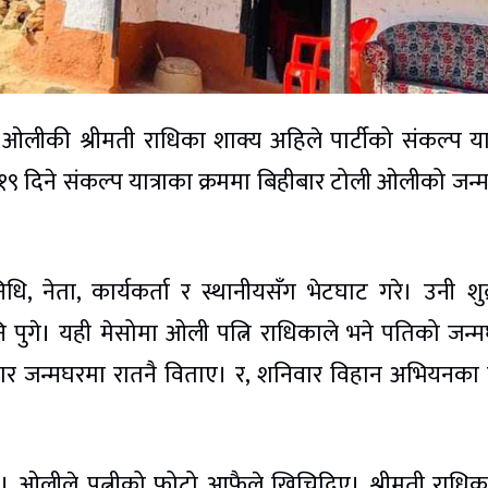
 ओलीकी श्रीमती राधिका शाक्य अहिले पार्टीको संकल्प यात
१९ दिने संकल्प यात्राका क्रममा बिहीबार टोली ओलीको जन्
ि, नेता, कार्यकर्ता र स्थानीयसँग भेटघाट गरे। उनी शुक
ि पुगे। यही मेसोमा ओली पत्नि राधिकाले भने पतिको जन्
्रबार जन्मघरमा रातनै विताए। र, शनिवार विहान अभियनका
न। ओलीले पत्नीको फोटो आफैले खिचिदिए। श्रीमती राधि