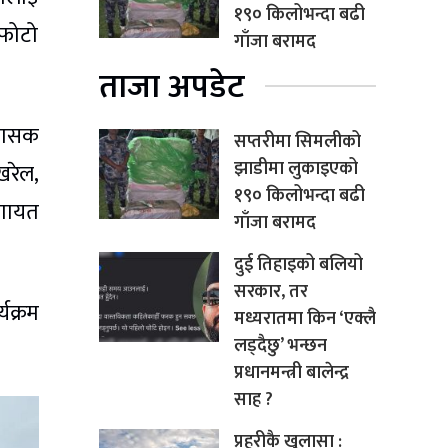
१९० किलोभन्दा बढी
फोटो
गाँजा बरामद
ताजा अपडेट
िकासक
सप्तरीमा सिमलीको
झाडीमा लुकाइएको
खरेल,
१९० किलोभन्दा बढी
लगायत
गाँजा बरामद
दुई तिहाइको बलियो
सरकार, तर
यक्रम
मध्यरातमा किन ‘एक्लै
लड्दैछु’ भन्छन
प्रधानमन्त्री बालेन्द्र
साह ?
प्रहरीकै खुलासा :