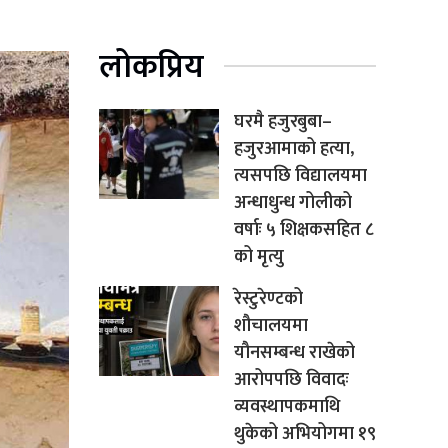
लोकप्रिय
घरमै हजुरबुबा–
हजुरआमाको हत्या,
त्यसपछि विद्यालयमा
अन्धाधुन्ध गोलीको
वर्षाः ५ शिक्षकसहित ८
को मृत्यु
रेस्टुरेण्टको
शौचालयमा
यौनसम्बन्ध राखेको
आरोपपछि विवादः
व्यवस्थापकमाथि
थुकेको अभियोगमा १९