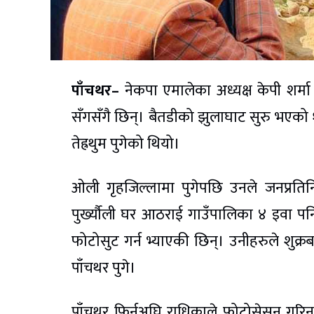
पाँचथर–
नेकपा एमालेका अध्यक्ष केपी शर्मा
सँगसँगै छिन्। बैतडीको झुलाघाट सुरु भएको 
तेह्रथुम पुगेको थियो।
ओली गृहजिल्लामा पुगेपछि उनले जनप्रतिनिध
पुर्ख्यौली घर आठराई गाउँपालिका ४ इवा पन
फोटोसुट गर्न भ्याएकी छिन्। उनीहरुले शुक
पाँचथर पुगे।
पाँचथर फिर्नुअघि राधिकाले फोटोसेसन गरि