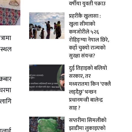
वर्षीया युवती पक्राउ
प्रहरीकै खुलासा :
खुला सीमाको
कमजोरीले ५२६
्रामा
रोहिङ्ग्या नेपाल छिरे,
कहाँ चुक्यो राज्यको
मस्थल
सुरक्षा संयन्त्र?
दुई तिहाइको बलियो
सरकार, तर
्रबार
मध्यरातमा किन ‘एक्लै
मघरमा
लड्दैछु’ भन्छन
प्रधानमन्त्री बालेन्द्र
 लागि
साह ?
सप्तरीमा सिमलीको
झाडीमा लुकाइएको
कालाई