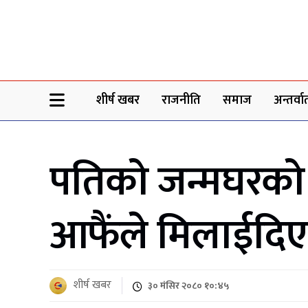
Sheersha khabar
शीर्ष खबर
राजनीति
समाज
अन्तर्वार्
पतिको जन्मघरको
आफैंले मिलाईदि
शीर्ष खबर
३० मंसिर २०८० १०:४५