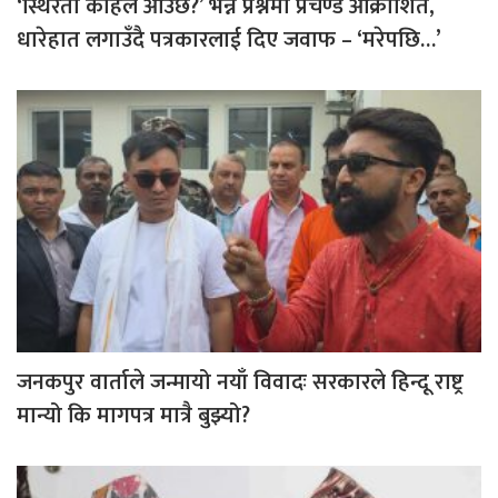
‘स्थिरता कहिले आउँछ?’ भन्ने प्रश्नमा प्रचण्ड आक्रोशित,
धारेहात लगाउँदै पत्रकारलाई दिए जवाफ – ‘मरेपछि…’
जनकपुर वार्ताले जन्मायो नयाँ विवादः सरकारले हिन्दू राष्ट्र
मान्यो कि मागपत्र मात्रै बुझ्यो?