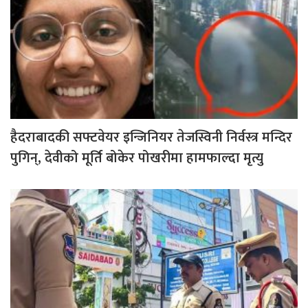
हैदराबादकी सफ्टवेयर इन्जिनियर तेजस्विनी निर्वस्त्र मन्दिर
पुगिन्, देवीको मूर्ति बोकेर पोखरीमा हामफाल्दा मृत्यु