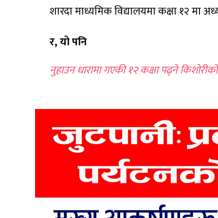
शारदा माध्यमिक विद्यालयमा कक्षा १२ मा अध
र, यो पनि
नुहाउन धारामा गएकी १२ कक्षा पढ्ने किशोरीको घ