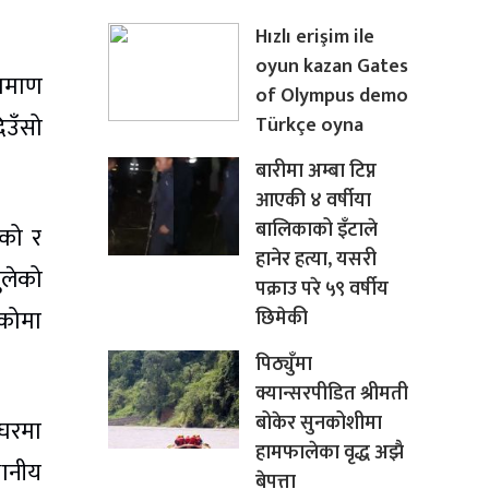
Hızlı erişim ile
oyun kazan Gates
्रमाण
of Olympus demo
िउँसो
Türkçe oyna
बारीमा अम्बा टिप्न
आएकी ४ वर्षीया
बालिकाको इँटाले
एको र
हानेर हत्या, यसरी
ुलेको
पक्राउ परे ५९ वर्षीय
उकोमा
छिमेकी
पिठ्युँमा
क्यान्सरपीडित श्रीमती
बोकेर सुनकोशीमा
 घरमा
हामफालेका वृद्ध अझै
थानीय
बेपत्ता