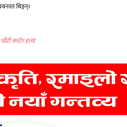
्ययनरत थिइन्।
ाँटी काटेर हत्या