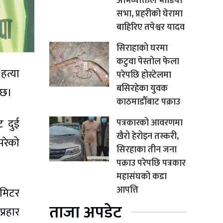
अभिव्यक्तिले भाँडियो
सभा, प्रहरीको घेरामा
बाहिरिए तपेश्वर यादव
सिराहाको घरमा
कटुवा पेस्तोल फेला
हत्या
परेपछि होस्टेलमा
बसिरहेका युवक
 छ।
काठमाडौँबाट पक्राउ
ट दुई
पत्रकारको आवरणमा
खैरो हेरोइन तस्करी,
परेको
सिरहाका तीन जना
पक्राउ परेपछि पत्रकार
महासंघको कडा
आपत्ति
 मिटर
ताजा अपडेट
्रहार