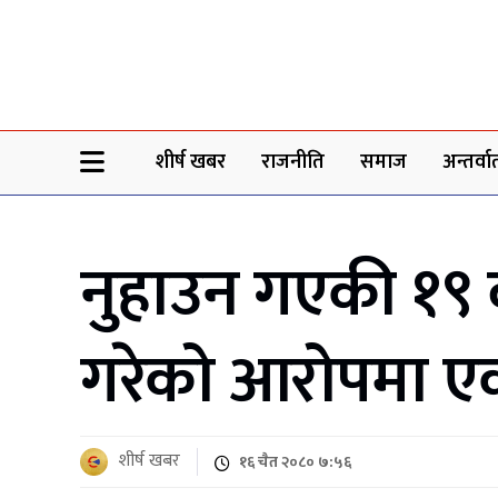
Sheersha khabar
शीर्ष खबर
राजनीति
समाज
अन्तर्वार्
नुहाउन गएकी १९ व
गरेको आरोपमा एक
शीर्ष खबर
१६ चैत २०८० ७:५६