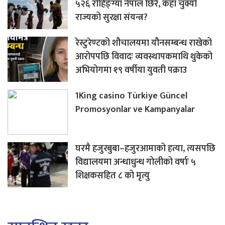
५२६ रोहिङ्ग्या नेपाल छिरे, कहाँ चुक्यो
राज्यको सुरक्षा संयन्त्र?
रेस्टुरेण्टको शौचालयमा यौनसम्बन्ध राखेको
आरोपपछि विवादः व्यवस्थापकमाथि थुकेको
अभियोगमा १९ वर्षीया युवती पक्राउ
1King casino Türkiye Güncel
Promosyonlar ve Kampanyalar
घरमै हजुरबुबा–हजुरआमाको हत्या, त्यसपछि
विद्यालयमा अन्धाधुन्ध गोलीको वर्षाः ५
शिक्षकसहित ८ को मृत्यु