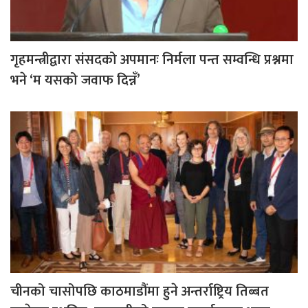
गृहमन्त्रीद्वारा संसदको अपमानः निर्मला पन्त सम्वन्धि प्रश्नमा
भने ‘म यसको जवाफ दिन्नँ’
चीनको चासोपछि काठमाडौंमा हुने अन्तर्राष्ट्रिय तिब्बत