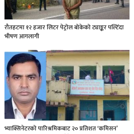
रौतहटमा १२ हजार लिटर पेट्रोल बोकेको ट्याङ्कर पल्टिँदा
भीषण आगलागी
भ्याक्सिनेटरको पारिश्रमिकबाट २० प्रतिशत ‘कमिसन’