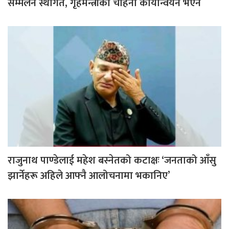
सम्मेलन स्थगित, गृहमन्त्रीको चाहना कार्यान्वयन भएन
राजुनाथ पाण्डेलाई महेश बस्नेतको कटाक्षः ‘जनताको आँसु
झार्नेहरू अहिले आफ्नै आलोचनामा भकानिए’