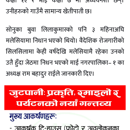
कक्षा १२ र भाइ कक्षा ७ मा अध्ययनरत छन्।
उनीहरुको गाउँमै सामान्य खेतीपाती छ।
सोनुका बुवा लिलाकुमारको पनि ३ महिनाअघि
मलेसियामा निधान भएको थियो। वैदेशिक रोजगारीको
सिलसिलामा केही वर्षदेखि मलेसियामै रहेका उनको
उतै हुँदा जेठमा निधन भएको माई नगरपालिका– १ का
अध्यक्ष राम बहादुर राईले जानकारी दिए।