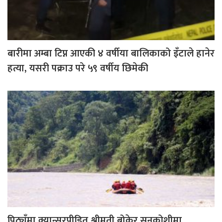
बारीमा अम्बा टिप्न आएकी ४ वर्षीया बालिकाको इँटाले हानेर
हत्या, यसरी पक्राउ परे ५९ वर्षीय छिमेकी
पिठ्युँमा क्यान्सरपीडित श्रीमती बोकेर सुनकोशीमा