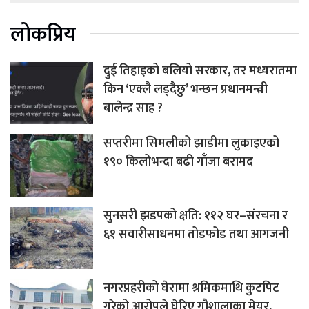
लोकप्रिय
दुई तिहाइको बलियो सरकार, तर मध्यरातमा
किन ‘एक्लै लड्दैछु’ भन्छन प्रधानमन्त्री
बालेन्द्र साह ?
सप्तरीमा सिमलीको झाडीमा लुकाइएको
१९० किलोभन्दा बढी गाँजा बरामद
सुनसरी झडपको क्षति: ११२ घर–संरचना र
६१ सवारीसाधनमा तोडफोड तथा आगजनी
नगरप्रहरीको घेरामा श्रमिकमाथि कुटपिट
गरेको आरोपले घेरिए गौशालाका मेयर,