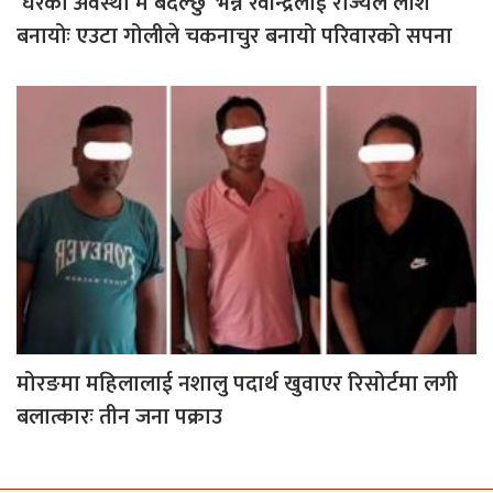
‘घरको अवस्था म बदल्छु’ भन्ने रवीन्द्रलाई राज्यले लाश
बनायोः एउटा गोलीले चकनाचुर बनायो परिवारको सपना
मोरङमा महिलालाई नशालु पदार्थ खुवाएर रिसोर्टमा लगी
बलात्कारः तीन जना पक्राउ