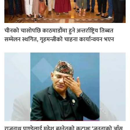
चीनको चासोपछि काठमाडौंमा हुने अन्तर्राष्ट्रिय तिब्बत
सम्मेलन स्थगित, गृहमन्त्रीको चाहना कार्यान्वयन भएन
राजुनाथ पाण्डेलाई महेश बस्नेतको कटाक्षः ‘जनताको आँसु