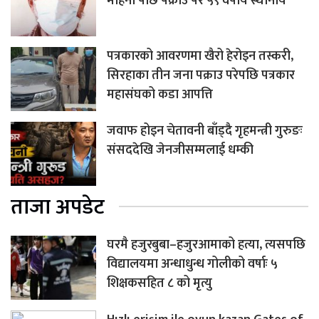
महिना पछि पक्राउ परे ५९ वर्षीय स्थानीय
पत्रकारको आवरणमा खैरो हेरोइन तस्करी,
सिरहाका तीन जना पक्राउ परेपछि पत्रकार
महासंघको कडा आपत्ति
जवाफ होइन चेतावनी बाँड्दै गृहमन्त्री गुरुङः
संसददेखि जेनजीसम्मलाई धम्की
ताजा अपडेट
घरमै हजुरबुबा–हजुरआमाको हत्या, त्यसपछि
विद्यालयमा अन्धाधुन्ध गोलीको वर्षाः ५
शिक्षकसहित ८ को मृत्यु