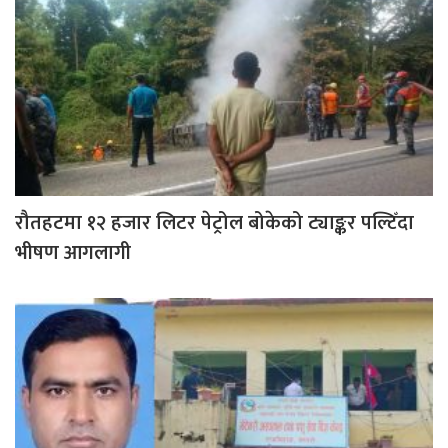
रौतहटमा १२ हजार लिटर पेट्रोल बोकेको ट्याङ्कर पल्टिँदा
भीषण आगलागी