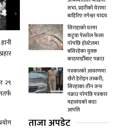
अभिव्यक्तिले भाँडियो
सभा, प्रहरीको घेरामा
बाहिरिए तपेश्वर यादव
सिराहाको घरमा
कटुवा पेस्तोल फेला
 हानी
परेपछि होस्टेलमा
बसिरहेका युवक
्रहार
काठमाडौँबाट पक्राउ
पत्रकारको आवरणमा
खैरो हेरोइन तस्करी,
का २९
सिरहाका तीन जना
ततर्फ
पक्राउ परेपछि पत्रकार
महासंघको कडा
आपत्ति
ताजा अपडेट
्रयोग