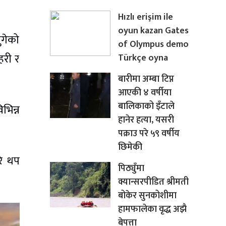
Hızlı erişim ile
oyun kazan Gates
ुगेको
of Olympus demo
हरी र
Türkçe oyna
बारीमा अम्बा टिप्न
आएकी ४ वर्षीया
बालिकाको इँटाले
भिन्न
हानेर हत्या, यसरी
पक्राउ परे ५९ वर्षीय
छिमेकी
रे थप
पिठ्युँमा
क्यान्सरपीडित श्रीमती
बोकेर सुनकोशीमा
हामफालेका वृद्ध अझै
बेपत्ता