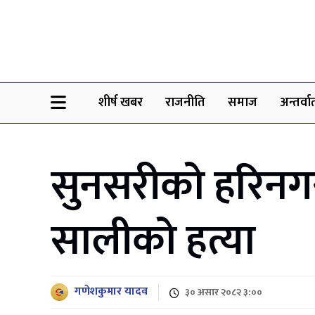
Sheersha khabar
शीर्ष खबर
राजनीति
समाज
अन्तर्वार्
सुनसरीको हरिनगरम
सालीको हत्या
गणेशकुमार यादव
३० असार २०८२ ३:००