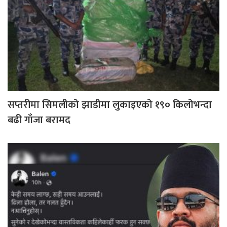
सप्तरीमा सिमलीको झाडीमा लुकाइएको १९० किलोभन्दा
बढी गाँजा बरामद