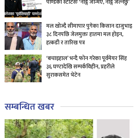
पाण्डेको स्टाटसः ‘नाङ्गै जन्मिएँ, नाङ्गै जल्नेछु’
मल खोज्दै सीमापार पुगेका किसान दाजुभाइ
३८ दिनपछि जेलमुक्तः हातमा मल होइन,
हत्कडी र तारिख पत्र
‘बचाइहाल’ भन्दै फोन गरेका पूर्वमेयर सिंह
३६ घण्टादेखि सम्पर्कविहीन, प्रहरीले
सुराकसमेत भेटेन
सम्बन्धित खबर