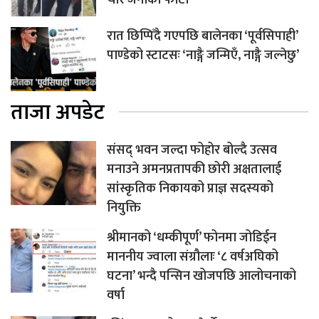
चार जनाको फोटो
रात छिप्पिँदै गएपछि बालेनका ‘पूर्वसिपाही’
पाण्डेको स्टाटसः ‘नाङ्गै जन्मिएँ, नाङ्गै जल्नेछु’
ताजा अपडेट
संसद् भवन जल्दा फोहोर बोल्दै उत्सव
मनाउने अमनप्रतापकी छोरी अक्षतालाई
सांस्कृतिक निकायको प्राज्ञ सदस्यको
नियुक्ति
श्रीमानको ‘धम्कीपूर्ण’ फोनमा जोडिईन
माननीय ज्वाला संग्रौलाः ‘८ वर्षअघिको
घटना’ भन्दै पन्सिन खोजपछि आलोचनाको
वर्षा