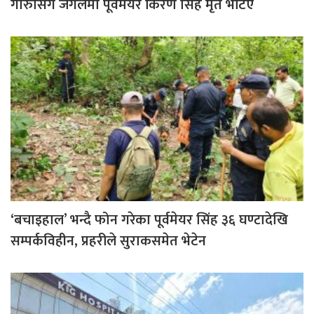
गोरुसिंगे जंगलमा पूर्वमेयर किरण सिंह मृत भेटिए
‘बचाइहाल’ भन्दै फोन गरेका पूर्वमेयर सिंह ३६ घण्टादेखि
सम्पर्कविहीन, प्रहरीले सुराकसमेत भेटेन