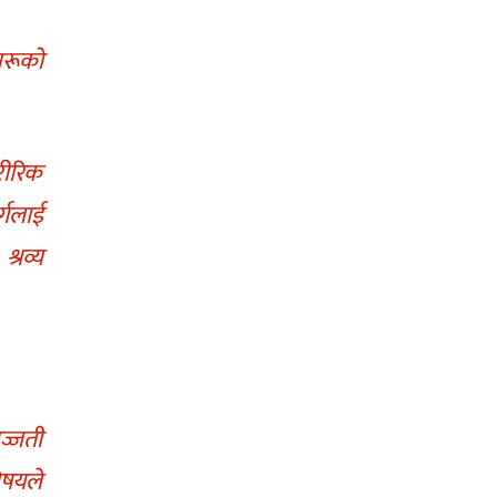
अरूको
ारीरिक
्गलाई
्रव्य
इज्जती
विषयले