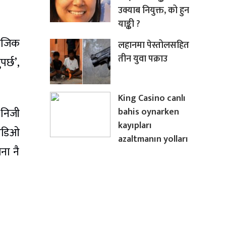
उक्याब नियुक्त, को हुन
याङ्की ?
माजिक
लहानमा पेस्तोलसहित
तीन युवा पक्राउ
र्छ’,
King Casino canlı
bahis oynarken
 निजी
kayıpları
 अडिओ
azaltmanın yolları
ना नै