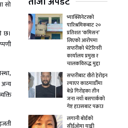
ताजा अपडेट
मा सो
भ्याक्सिनेटरको
पारिश्रमिकबाट २०
को छ।
प्रतिशत ‘कमिसन’
लिएको आरोपमा
प्पणी
सप्तरीको भेटेरिनरी
कार्यालय प्रमुख र
चालकविरुद्ध मुद्दा
स्था,
सप्तरीबाट खैरो हेरोइन
 अन्य
ल्याएर काठमाडौँमा
बेच्ने गिरोहका तीन
यक्ति
जना नयाँ बसपार्कको
गेष्ट हाउसबाट पक्राउ
लगानी बोर्डको
ेइजती
सीईओमा याङ्की