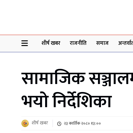
Sheersha khabar
शीर्ष खबर
राजनीति
समाज
अन्तर्वार्
सामाजिक सञ्जालम
भयो निर्देशिका
शीर्ष खबर
२३ कार्तिक २०८० १३:००