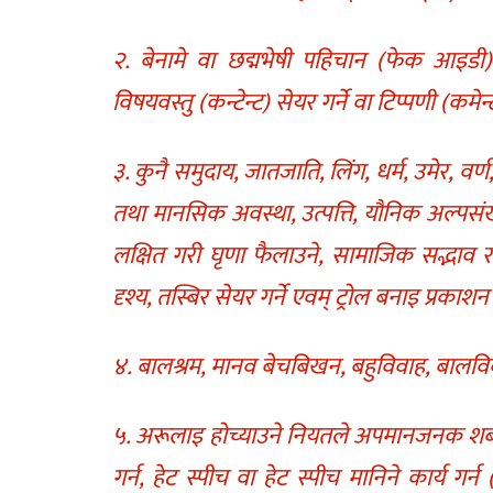
२. बेनामे वा छद्मभेषी पहिचान (फेक आइडी) म
विषयवस्तु (कन्टेन्ट) सेयर गर्ने वा टिप्पणी (कमेन्
३. कुनै समुदाय, जातजाति, लिंग, धर्म, उमेर, वर्
तथा मानसिक अवस्था, उत्पत्ति, यौनिक अल्पसंख
लक्षित गरी घृणा फैलाउने, सामाजिक सद्भाव र स
दृश्य, तस्बिर सेयर गर्ने एवम् ट्रोल बनाइ प्रकाशन 
४. बालश्रम, मानव बेचबिखन, बहुविवाह, बालविवाह
५. अरूलाइ होच्याउने नियतले अपमानजनक शब्द, श्र
गर्न, हेट स्पीच वा हेट स्पीच मानिने कार्य गर्न