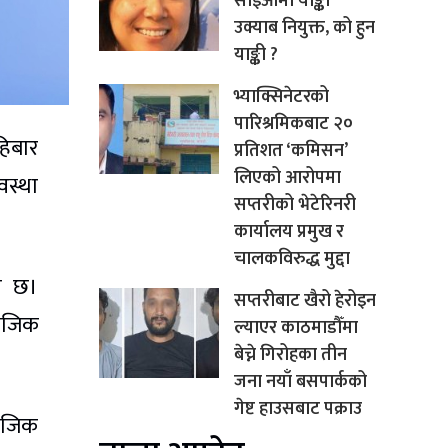
सीईओमा याङ्की
उक्याब नियुक्त, को हुन
याङ्की ?
भ्याक्सिनेटरको
पारिश्रमिकबाट २०
हिबार
प्रतिशत ‘कमिसन’
लिएको आरोपमा
वस्था
सप्तरीको भेटेरिनरी
कार्यालय प्रमुख र
चालकविरुद्ध मुद्दा
ान छ।
सप्तरीबाट खैरो हेरोइन
माजिक
ल्याएर काठमाडौँमा
बेच्ने गिरोहका तीन
जना नयाँ बसपार्कको
गेष्ट हाउसबाट पक्राउ
माजिक