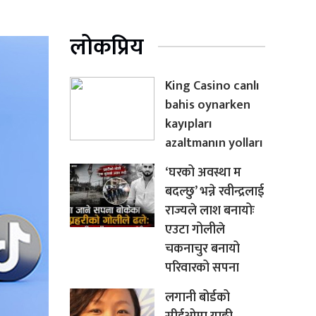
लोकप्रिय
King Casino canlı
bahis oynarken
kayıpları
azaltmanın yolları
‘घरको अवस्था म
बदल्छु’ भन्ने रवीन्द्रलाई
राज्यले लाश बनायोः
एउटा गोलीले
चकनाचुर बनायो
परिवारको सपना
लगानी बोर्डको