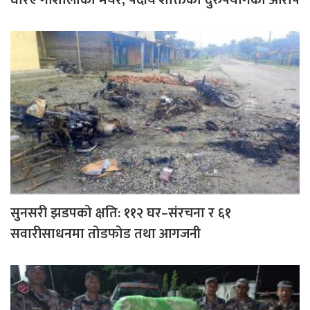
घेरिए गौशालाका मेयर, पदीय शक्तिको दुरुपयोगको आरोप
सुनसरी झडपको क्षति: ११२ घर–संरचना र ६१
सवारीसाधनमा तोडफोड तथा आगजनी