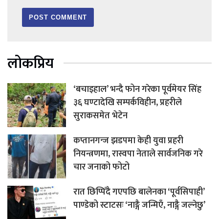
लोकप्रिय
‘बचाइहाल’ भन्दै फोन गरेका पूर्वमेयर सिंह
३६ घण्टादेखि सम्पर्कविहीन, प्रहरीले
सुराकसमेत भेटेन
कप्तानगन्ज झडपमा केही युवा प्रहरी
नियन्त्रणमा, रास्वपा नेताले सार्वजनिक गरे
चार जनाको फोटो
रात छिप्पिँदै गएपछि बालेनका ‘पूर्वसिपाही’
पाण्डेको स्टाटसः ‘नाङ्गै जन्मिएँ, नाङ्गै जल्नेछु’