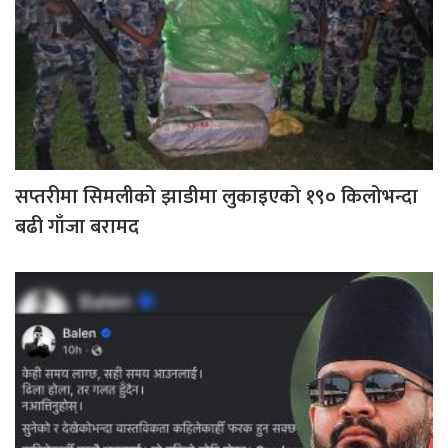
सप्तरीमा सिमलीको झाडीमा लुकाइएको १९० किलोभन्दा
बढी गाँजा बरामद