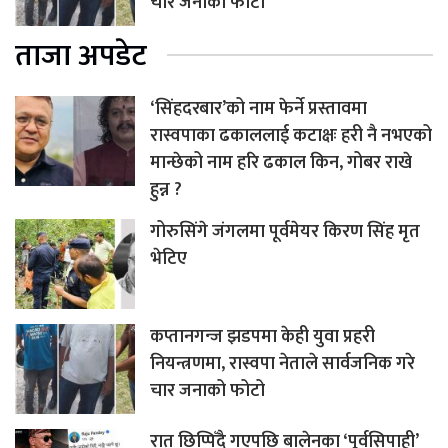
चार जनाको फोटो
ताजा अपडेट
‘सिंहदरबार’को नाम फेर्ने प्रस्तावमा
रास्वपाका ढकाललाई कटाक्षः हरी नै नभएको
मान्छेको नाम हरि ढकाल किन, गोबर राखे
हुन्न ?
गोरुसिंगे जंगलमा पूर्वमेयर किरण सिंह मृत
भेटिए
कप्तानगन्ज झडपमा केही युवा प्रहरी
नियन्त्रणमा, रास्वपा नेताले सार्वजनिक गरे
चार जनाको फोटो
रात छिप्पिँदै गएपछि बालेनका ‘पूर्वसिपाही’