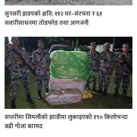
सुनसरी झडपको क्षति: ११२ घर–संरचना र ६१
सवारीसाधनमा तोडफोड तथा आगजनी
सप्तरीमा सिमलीको झाडीमा लुकाइएको १९० किलोभन्दा
बढी गाँजा बरामद