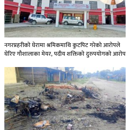
नगरप्रहरीको घेरामा श्रमिकमाथि कुटपिट गरेको आरोपले
घेरिए गौशालाका मेयर, पदीय शक्तिको दुरुपयोगको आरोप