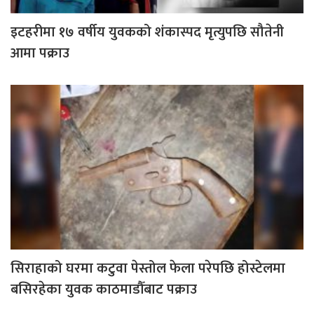
इटहरीमा १७ वर्षीय युवकको शंकास्पद मृत्युपछि सौतेनी
आमा पक्राउ
सिराहाको घरमा कटुवा पेस्तोल फेला परेपछि होस्टेलमा
बसिरहेका युवक काठमाडौँबाट पक्राउ