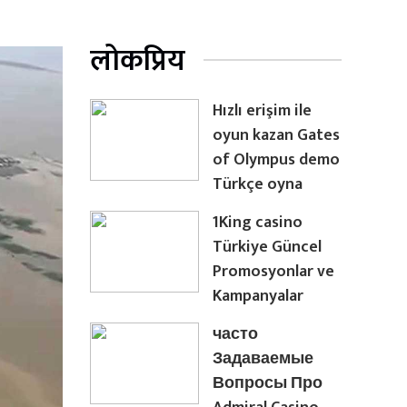
लोकप्रिय
Hızlı erişim ile
oyun kazan Gates
of Olympus demo
Türkçe oyna
1King casino
Türkiye Güncel
Promosyonlar ve
Kampanyalar
часто
Задаваемые
Вопросы Про