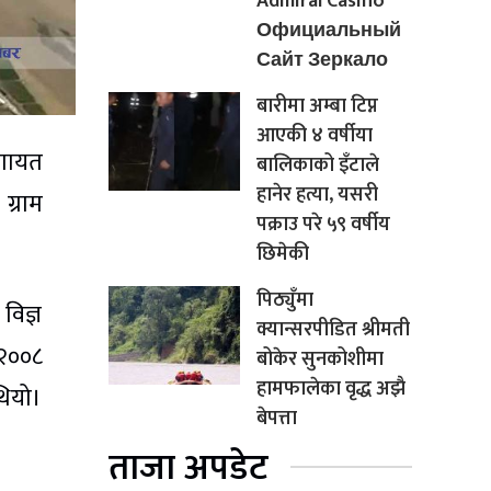
Admiral Casino
Официальный
Сайт Зеркало
बारीमा अम्बा टिप्न
आएकी ४ वर्षीया
लगायत
बालिकाको इँटाले
हानेर हत्या, यसरी
ग्राम
पक्राउ परे ५९ वर्षीय
छिमेकी
पिठ्युँमा
विज्ञ
क्यान्सरपीडित श्रीमती
 २००८
बोकेर सुनकोशीमा
हामफालेका वृद्ध अझै
थियो।
बेपत्ता
ताजा अपडेट