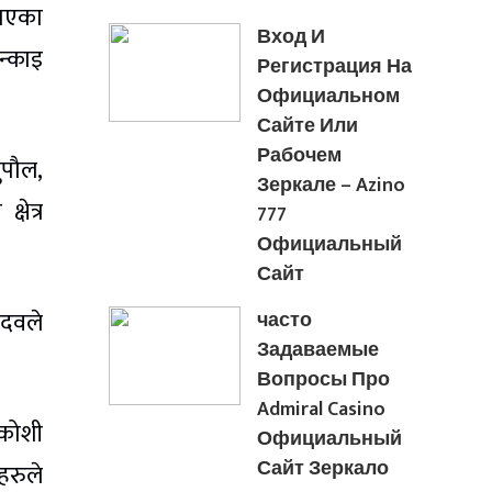
ताएका
Вход И
न्काइ
Регистрация На
Официальном
Сайте Или
Рабочем
ुपौल,
Зеркале – Azino
षेत्र
777
Официальный
Сайт
ादवले
часто
Задаваемые
Вопросы Про
Admiral Casino
तकोशी
Официальный
Сайт Зеркало
हरुले