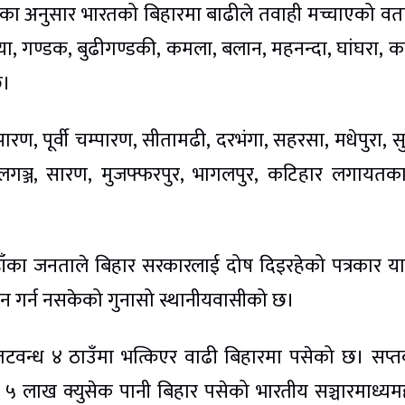
दवका अनुसार भारतको बिहारमा बाढीले तवाही मच्चाएको व
, गण्डक, बुढीगण्डकी, कमला, बलान, महनन्दा, घांघरा, क
छ।
रण, पूर्वी चम्पारण, सीतामढी, दरभंगा, सहरसा, मधेपुरा, स
ालगञ्ज, सारण, मुजफ्फरपुर, भागलपुर, कटिहार लगायतका क्
्यहाँका जनताले बिहार सरकारलाई दोष दिइरहेको पत्रकार य
न गर्न नसकेको गुनासो स्थानीयवासीको छ।
मी तटवन्ध ४ ठाउँमा भत्किएर वाढी बिहारमा पसेको छ। सप्
 ५ लाख क्युसेक पानी बिहार पसेको भारतीय सञ्चारमाध्यम