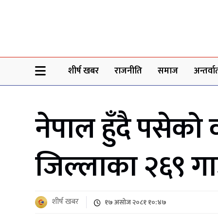
Sheersha khabar
शीर्ष खबर
राजनीति
समाज
अन्तर्वार्
नेपाल हुँँदै पसे
जिल्लाका २६९ गाउ
शीर्ष खबर
१७ असोज २०८१ १०:४७