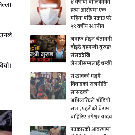
४ वर्षीया बालिकाको
िल्ला
हत्या आरोपमा एक
महिना पछि पक्राउ परे
५९ वर्षीय स्थानीय
 उनले
जवाफ होइन चेतावनी
बाँड्दै गृहमन्त्री गुरुङः
संसददेखि
जेनजीसम्मलाई धम्की
ियो।
सद्भावको मञ्चमै
।
विवादको राजनीतिः
सांसदको
अभिव्यक्तिले भाँडियो
सभा, प्रहरीको घेरामा
बाहिरिए तपेश्वर यादव
पत्रकारको आवरणमा