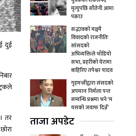
युवकको शंकास्पद
मृत्युपछि सौतेनी आमा
पक्राउ
सद्भावको मञ्चमै
विवादको राजनीतिः
ई दुई
सांसदको
अभिव्यक्तिले भाँडियो
सभा, प्रहरीको घेरामा
बाहिरिए तपेश्वर यादव
निबार
गृहमन्त्रीद्वारा संसदको
्रकले
अपमानः निर्मला पन्त
सम्वन्धि प्रश्नमा भने ‘म
यसको जवाफ दिन्नँ’
ो। तर
ताजा अपडेट
 छोरा