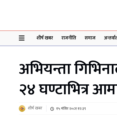
Sheersha khabar
शीर्ष खबर
राजनीति
समाज
अन्तर्वार्
अभियन्ता गिभिनाल
२४ घण्टाभित्र आमा
शीर्ष खबर
१५ मंसिर २०८१ १२:३९