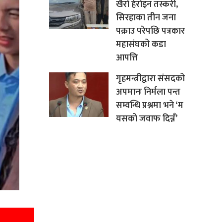
खैरो हेरोइन तस्करी,
सिरहाका तीन जना
पक्राउ परेपछि पत्रकार
महासंघको कडा
आपत्ति
गृहमन्त्रीद्वारा संसदको
अपमानः निर्मला पन्त
सम्वन्धि प्रश्नमा भने ‘म
यसको जवाफ दिन्नँ’