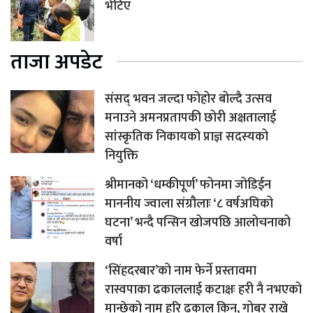
भेटिए
ताजा अपडेट
संसद् भवन जल्दा फोहोर बोल्दै उत्सव
मनाउने अमनप्रतापकी छोरी अक्षतालाई
सांस्कृतिक निकायको प्राज्ञ सदस्यको
नियुक्ति
श्रीमानको ‘धम्कीपूर्ण’ फोनमा जोडिईन
माननीय ज्वाला संग्रौलाः ‘८ वर्षअघिको
घटना’ भन्दै पन्सिन खोजपछि आलोचनाको
वर्षा
‘सिंहदरबार’को नाम फेर्ने प्रस्तावमा
रास्वपाका ढकाललाई कटाक्षः हरी नै नभएको
मान्छेको नाम हरि ढकाल किन, गोबर राखे