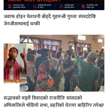
जवाफ होइन चेतावनी बाँड्दै गृहमन्त्री गुरुङः संसददेखि
जेनजीसम्मलाई धम्की
सद्भावको मञ्चमै विवादको राजनीतिः सांसदको
अभिव्यक्तिले भाँडियो सभा, प्रहरीको घेरामा बाहिरिए तपेश्वर