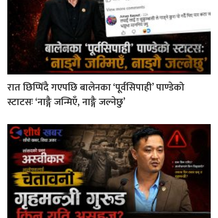
रात छिप्पिँदै गएपछि बालेनका ‘पूर्वसिपाही’ पाण्डेको
स्टाटसः ‘नाङ्गै जन्मिएँ, नाङ्गै जल्नेछु’